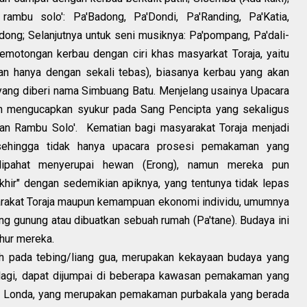
 rambu solo': Pa'Badong, Pa'Dondi, Pa'Randing, Pa'Katia,
ong; Selanjutnya untuk seni musiknya: Pa'pompang, Pa'dali-
emotongan kerbau dengan ciri khas masyarkat Toraja, yaitu
 hanya dengan sekali tebas), biasanya kerbau yang akan
yang diberi nama Simbuang Batu. Menjelang usainya Upacara
an mengucapkan syukur pada Sang Pencipta yang sekaligus
n Rambu Solo'.
Kematian bagi masyarakat Toraja menjadi
 sehingga tidak hanya upacara prosesi pemakaman yang
dipahat menyerupai hewan (Erong), namun mereka pun
khir" dengan sedemikian apiknya, yang tentunya tidak lepas
yarakat Toraja maupun kemampuan ekonomi individu, umumnya
g gunung atau dibuatkan sebuah rumah (Pa'tane). Budaya ini
uhur mereka.
h pada tebing/liang gua, merupakan kekayaan budaya yang
 lagi, dapat dijumpai di beberapa kawasan pemakaman yang
rti Londa, yang merupakan pemakaman purbakala yang berada