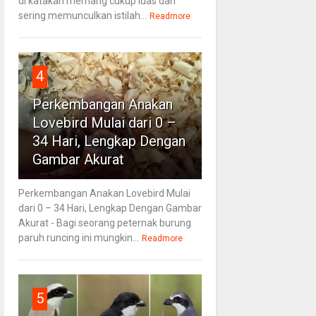
di katakan memang cukup luas dan
sering memunculkan istilah...
Readmore
4
Perkembangan Anakan
Lovebird Mulai dari 0 –
34 Hari, Lengkap Dengan
Gambar Akurat
Perkembangan Anakan Lovebird Mulai
dari 0 – 34 Hari, Lengkap Dengan Gambar
Akurat - Bagi seorang peternak burung
paruh runcing ini mungkin...
Readmore
5