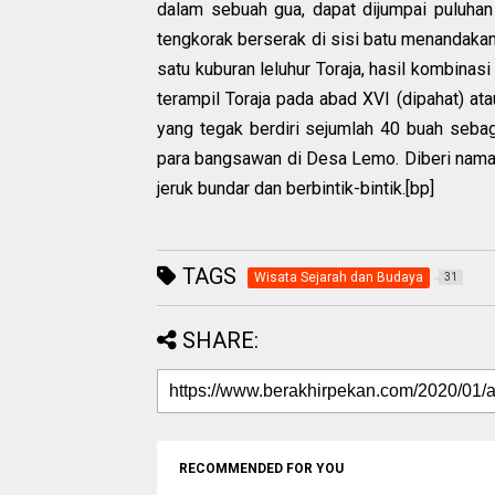
dalam sebuah gua, dapat dijumpai puluhan
tengkorak berserak di sisi batu menandakan
satu kuburan leluhur Toraja, hasil kombina
terampil Toraja pada abad XVI (dipahat) ata
yang tegak berdiri sejumlah 40 buah seba
para bangsawan di Desa Lemo. Diberi nama 
jeruk bundar dan berbintik-bintik.[bp]
TAGS
Wisata Sejarah dan Budaya
31
SHARE:
RECOMMENDED FOR YOU