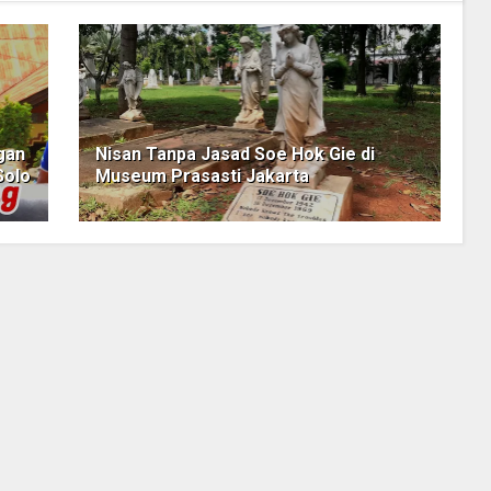
gan
Nisan Tanpa Jasad Soe Hok Gie di
Solo
Museum Prasasti Jakarta