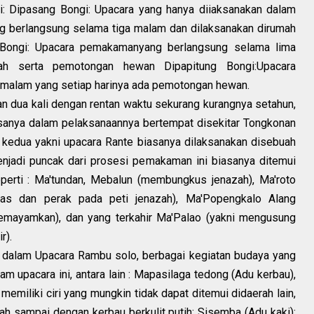
ni: Dipasang Bongi: Upacara yang hanya diiaksanakan dalam
ng berlangsung selama tiga malam dan dilaksanakan dirumah
Bongi: Upacara pemakamanyang berlangsung selama lima
ah serta pemotongan hewan Dipapitung Bongi:Upacara
malam yang setiap harinya ada pemotongan hewan.
an dua kali dengan rentan waktu sekurang kurangnya setahun,
asanya dalam pelaksanaannya bertempat disekitar Tongkonan
 kedua yakni upacara Rante biasanya dilaksanakan disebuah
njadi puncak dari prosesi pemakaman ini biasanya ditemui
seperti : Ma'tundan, Mebalun (membungkus jenazah), Ma'roto
s dan perak pada peti jenazah), Ma'Popengkalo Alang
emayamkan), dan yang terkahir Ma'Palao (yakni mengusung
r).
ai dalam Upacara Rambu solo, berbagai kegiatan budaya yang
m upacara ini, antara lain : Mapasilaga tedong (Adu kerbau),
memiliki ciri yang mungkin tidak dapat ditemui didaerah lain,
h sampai dengan kerbau berkulit putih; Sisemba (Adu kaki);