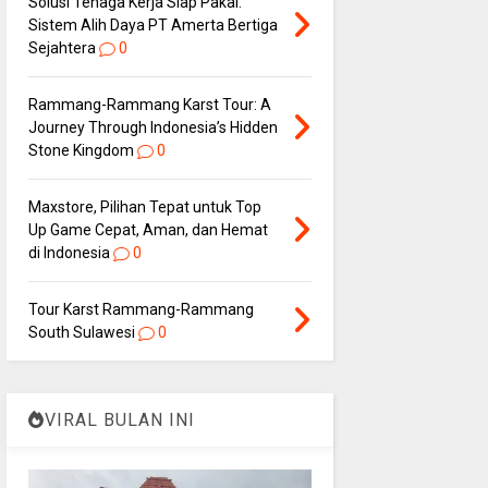
Solusi Tenaga Kerja Siap Pakai:
Sistem Alih Daya PT Amerta Bertiga
Sejahtera
0
Rammang-Rammang Karst Tour: A
Journey Through Indonesia’s Hidden
Stone Kingdom
0
Maxstore, Pilihan Tepat untuk Top
Up Game Cepat, Aman, dan Hemat
di Indonesia
0
Tour Karst Rammang-Rammang
South Sulawesi
0
VIRAL BULAN INI