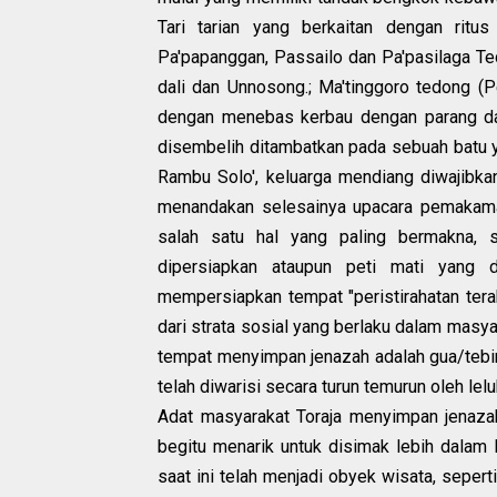
Tari tarian yang berkaitan dengan ritus
Pa'papanggan, Passailo dan Pa'pasilaga Ted
dali dan Unnosong.; Ma'tinggoro tedong (P
dengan menebas kerbau dengan parang dan
disembelih ditambatkan pada sebuah batu 
Rambu Solo', keluarga mendiang diwajibk
menandakan selesainya upacara pemakama
salah satu hal yang paling bermakna,
dipersiapkan ataupun peti mati yang 
mempersiapkan tempat "peristirahatan tera
dari strata sosial yang berlaku dalam mas
tempat menyimpan jenazah adalah gua/tebin
telah diwarisi secara turun temurun oleh lel
Adat masyarakat Toraja menyimpan jenaza
begitu menarik untuk disimak lebih dalam
saat ini telah menjadi obyek wisata, sepe