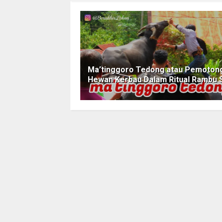
Ma’tinggoro Tedong atau Pemoton
Hewan Kerbau Dalam Ritual Rambu 