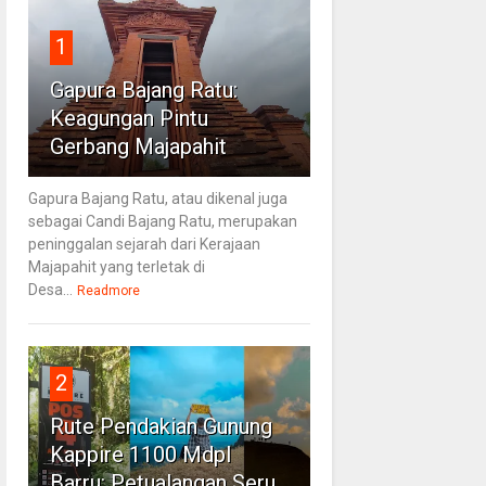
1
Gapura Bajang Ratu:
Keagungan Pintu
Gerbang Majapahit
Gapura Bajang Ratu, atau dikenal juga
sebagai Candi Bajang Ratu, merupakan
peninggalan sejarah dari Kerajaan
Majapahit yang terletak di
Desa...
Readmore
2
Rute Pendakian Gunung
Kappire 1100 Mdpl
Barru: Petualangan Seru