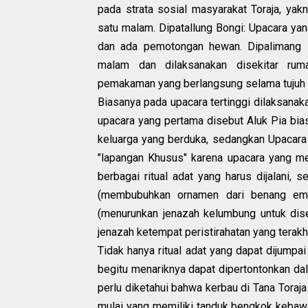
pada strata sosial masyarakat Toraja, yak
satu malam. Dipatallung Bongi: Upacara ya
dan ada pemotongan hewan. Dipalimang 
malam dan dilaksanakan disekitar rum
pemakaman yang berlangsung selama tujuh 
Biasanya pada upacara tertinggi dilaksanak
upacara yang pertama disebut Aluk Pia bi
keluarga yang berduka, sedangkan Upacara
"lapangan Khusus" karena upacara yang me
berbagai ritual adat yang harus dijalani, 
(membubuhkan ornamen dari benang ema
(menurunkan jenazah kelumbung untuk dis
jenazah ketempat peristirahatan yang terakhi
Tidak hanya ritual adat yang dapat dijump
begitu menariknya dapat dipertontonkan dala
perlu diketahui bahwa kerbau di Tana Toraja 
mulai yang memiliki tanduk bengkok kebawa