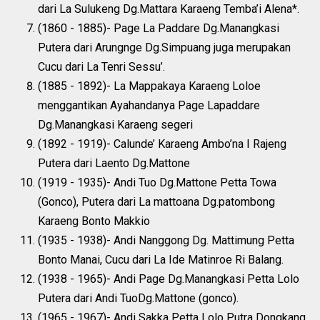
dari La Sulukeng Dg.Mattara Karaeng Temba’i Alena*.
(1860 - 1885)- Page La Paddare Dg.Manangkasi
Putera dari Arungnge Dg.Simpuang juga merupakan
Cucu dari La Tenri Sessu’.
(1885 - 1892)- La Mappakaya Karaeng Loloe
menggantikan Ayahandanya Page Lapaddare
Dg.Manangkasi Karaeng segeri
(1892 - 1919)- Calunde’ Karaeng Ambo’na I Rajeng
Putera dari Laento Dg.Mattone
(1919 - 1935)- Andi Tuo Dg.Mattone Petta Towa
(Gonco), Putera dari La mattoana Dg.patombong
Karaeng Bonto Makkio
(1935 - 1938)- Andi Nanggong Dg. Mattimung Petta
Bonto Manai, Cucu dari La Ide Matinroe Ri Balang.
(1938 - 1965)- Andi Page Dg.Manangkasi Petta Lolo
Putera dari Andi TuoDg.Mattone (gonco).
(1965 - 1967)- Andi Sakka Petta Lolo Putra Dongkang