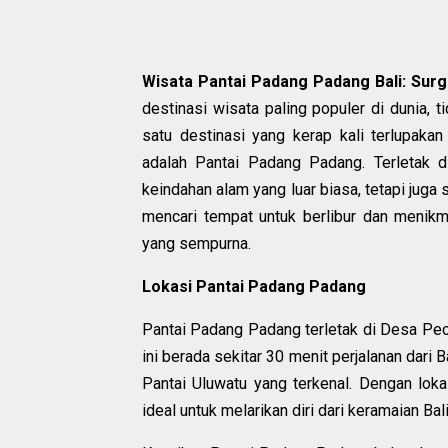
Wisata Pantai Padang Padang Bali: Sur
destinasi wisata paling populer di dunia, t
satu destinasi yang kerap kali terlupa
adalah Pantai Padang Padang. Terletak di
keindahan alam yang luar biasa, tetapi juga
mencari tempat untuk berlibur dan menikm
yang sempurna.
Lokasi Pantai Padang Padang
Pantai Padang Padang terletak di Desa Peca
ini berada sekitar 30 menit perjalanan dari 
Pantai Uluwatu yang terkenal. Dengan lokas
ideal untuk melarikan diri dari keramaian Bal