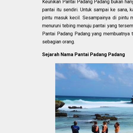
Keunikan Pantai Padang Padang bukan hanya
pantai itu sendiri. Untuk sampai ke sana,
pintu masuk kecil. Sesampainya di pintu
menuruni tebing menuju pantai yang tersemb
Pantai Padang Padang yang membuatnya te
sebagian orang.
Sejarah Nama Pantai Padang Padang