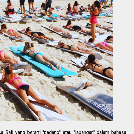
 Bali yang berarti "padang" atau "lapangan" dalam bahasa