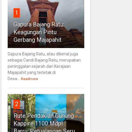
1
Gapura Bajang Ratu:
Keagungan Pintu
Gerbang Majapahit
Gapura Bajang Ratu, atau dikenal juga
sebagai Candi Bajang Ratu, merupakan
peninggalan sejarah dari Kerajaan
Majapahit yang terletak di
Desa...
Readmore
2
Rute Pendakian Gunung
Kappire 1100 Mdpl
Barru: Petualangan Seru