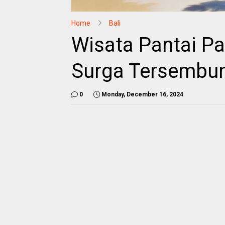
Home
Bali
Wisata Pantai Pa
Surga Tersembun
0
Monday, December 16, 2024