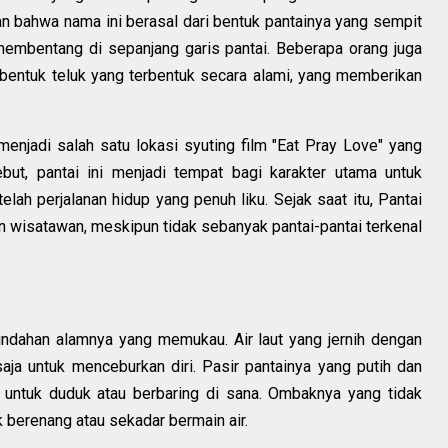
n bahwa nama ini berasal dari bentuk pantainya yang sempit
membentang di sepanjang garis pantai. Beberapa orang juga
bentuk teluk yang terbentuk secara alami, yang memberikan
 menjadi salah satu lokasi syuting film "Eat Pray Love" yang
ebut, pantai ini menjadi tempat bagi karakter utama untuk
h perjalanan hidup yang penuh liku. Sejak saat itu, Pantai
 wisatawan, meskipun tidak sebanyak pantai-pantai terkenal
ndahan alamnya yang memukau. Air laut yang jernih dengan
aja untuk menceburkan diri. Pasir pantainya yang putih dan
ntuk duduk atau berbaring di sana. Ombaknya yang tidak
k berenang atau sekadar bermain air.