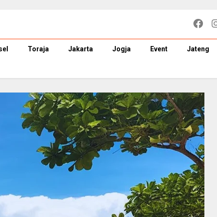
sel
Toraja
Jakarta
Jogja
Event
Jateng