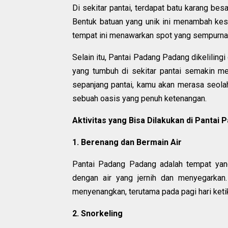
Di sekitar pantai, terdapat batu karang be
Bentuk batuan yang unik ini menambah kesan
tempat ini menawarkan spot yang sempurna 
Selain itu, Pantai Padang Padang dikelilingi
yang tumbuh di sekitar pantai semakin me
sepanjang pantai, kamu akan merasa seolah 
sebuah oasis yang penuh ketenangan.
Aktivitas yang Bisa Dilakukan di Pantai
1. Berenang dan Bermain Air
Pantai Padang Padang adalah tempat yan
dengan air yang jernih dan menyegarkan
menyenangkan, terutama pada pagi hari ket
2. Snorkeling