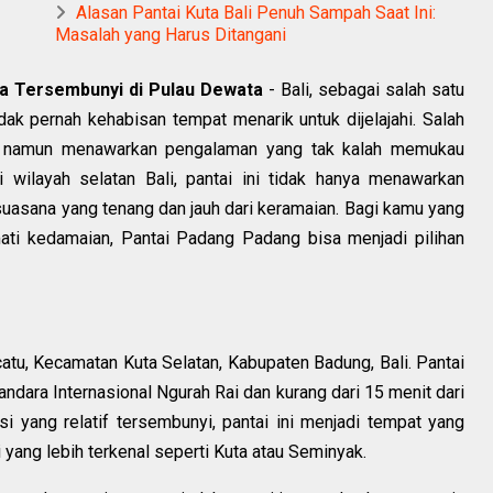
Alasan Pantai Kuta Bali Penuh Sampah Saat Ini:
Masalah yang Harus Ditangani
ga Tersembunyi di Pulau Dewata
- Bali, sebagai salah satu
idak pernah kehabisan tempat menarik untuk dijelajahi. Salah
kan namun menawarkan pengalaman yang tak kalah memukau
 wilayah selatan Bali, pantai ini tidak hanya menawarkan
 suasana yang tenang dan jauh dari keramaian. Bagi kamu yang
ati kedamaian, Pantai Padang Padang bisa menjadi pilihan
tu, Kecamatan Kuta Selatan, Kabupaten Badung, Bali. Pantai
Bandara Internasional Ngurah Rai dan kurang dari 15 menit dari
i yang relatif tersembunyi, pantai ini menjadi tempat yang
i yang lebih terkenal seperti Kuta atau Seminyak.