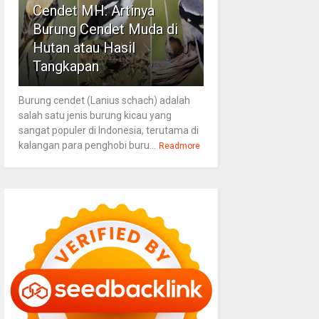
Cendet MH: Artinya
Burung Cendet Muda di
Hutan atau Hasil
Tangkapan
Burung cendet (Lanius schach) adalah
salah satu jenis burung kicau yang
sangat populer di Indonesia, terutama di
kalangan para penghobi buru...
Readmore